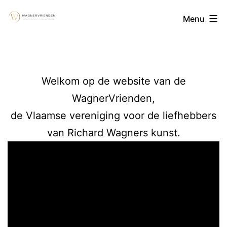
Ga
WagnerVriend
Menu
naar
de
vzw
inhoud
Welkom op de website van de
WagnerVrienden,
de Vlaamse vereniging voor de liefhebbers
van Richard Wagners kunst.