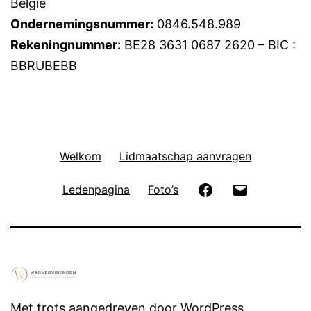
België
Ondernemingsnummer:
0846.548.989
Rekeningnummer:
BE28 3631 0687 2620 – BIC :
BBRUBEBB
Welkom
Lidmaatschap aanvragen
Facebook
E-
Ledenpagina
Foto’s
mail
Met trots aangedreven door
WordPress
.