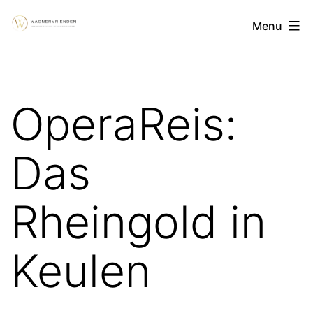
Ga
WagnerVrienden
Menu
naar
vzw
de
inhoud
OperaReis:
Das
Rheingold in
Keulen