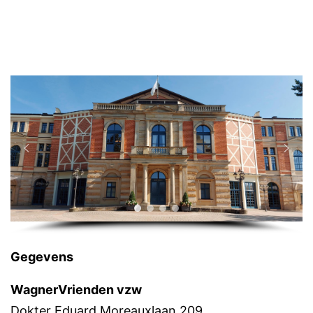
Gegevens
WagnerVrienden vzw
Dokter Eduard Moreauxlaan 209