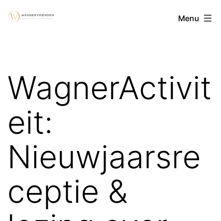
Ga
WagnerVrienden
Menu
naar
vzw
de
inhoud
WagnerActivit
eit:
Nieuwjaarsre
ceptie &